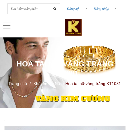
Đăng ký
/
Đăng nhập
/
Toggle
navigation
HOA TAI NỮ VÀNG TRẮNG
KT1081
Trang chủ
/
Khuyên Tai Nữ
/
Hoa tai nữ vàng trắng KT1081