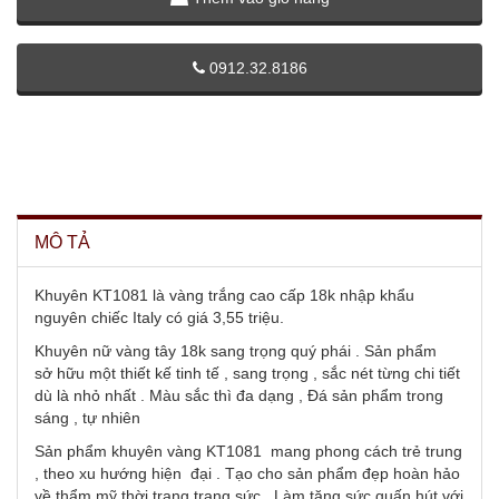
0912.32.8186
MÔ TẢ
Khuyên KT1081 là vàng trắng cao cấp 18k nhập khẩu
nguyên chiếc Italy có giá 3,55 triệu.
Khuyên nữ vàng tây 18k sang trọng quý phái . Sản phẩm
sở hữu một thiết kế tinh tế , sang trọng , sắc nét từng chi tiết
dù là nhỏ nhất . Màu sắc thì đa dạng , Đá sản phẩm trong
sáng , tự nhiên
Sản phẩm khuyên vàng KT1081 mang phong cách trẻ trung
, theo xu hướng hiện đại . Tạo cho sản phẩm đẹp hoàn hảo
về thẩm mỹ thời trang trang sức . Làm tăng sức quấn hút với